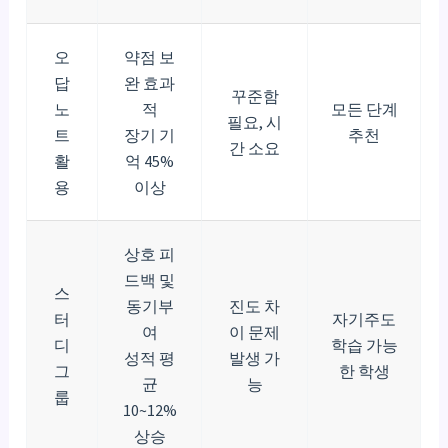
오
약점 보
답
완 효과
꾸준함
노
적
모든 단계
필요, 시
트
장기 기
추천
간 소요
활
억 45%
용
이상
상호 피
드백 및
스
동기부
진도 차
터
자기주도
여
이 문제
디
학습 가능
성적 평
발생 가
그
한 학생
균
능
룹
10~12%
상승