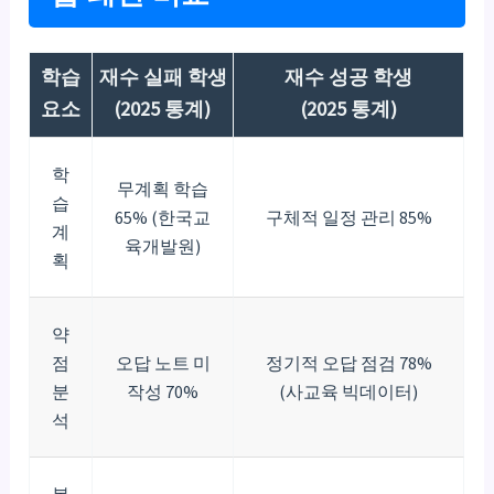
학습
재수 실패 학생
재수 성공 학생
요소
(2025 통계)
(2025 통계)
학
무계획 학습
습
65% (한국교
구체적 일정 관리 85%
계
육개발원)
획
약
점
오답 노트 미
정기적 오답 점검 78%
분
작성 70%
(사교육 빅데이터)
석