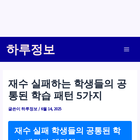
콘
하루정보
텐
Main
츠
로
Men
건
재수 실패하는 학생들의 공
너
통된 학습 패턴 5가지
뛰
기
글쓴이
하루정보
/
6월 14, 2025
재수 실패 학생들의 공통된 학