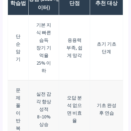
학습법
단점
추천 대상
이터)
기본 지
식 빠른
단
습득
응용력
순
초기 기초
장기 기
부족, 쉽
암
단계
억율
게 망각
기
25% 이
하
문
실전 감
제
오답 분
각 향상
풀
석 없으
기초 완성
성적
이
면 비효
후 연습
8~10%
반
율
상승
복