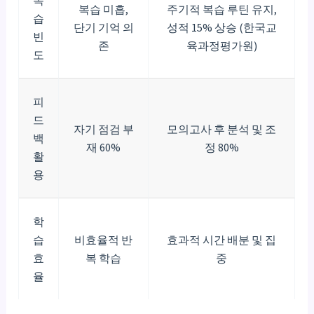
복
복습 미흡,
주기적 복습 루틴 유지,
습
단기 기억 의
성적 15% 상승 (한국교
빈
존
육과정평가원)
도
피
드
자기 점검 부
모의고사 후 분석 및 조
백
재 60%
정 80%
활
용
학
습
비효율적 반
효과적 시간 배분 및 집
효
복 학습
중
율