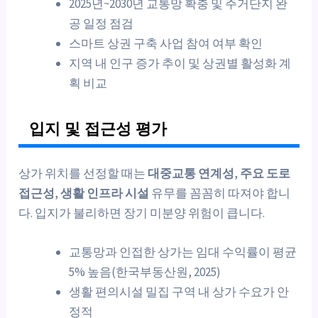
2025년~2030년 교통망 확충 및 주거단지 완
공 일정 점검
스마트 상권 구축 사업 참여 여부 확인
지역 내 인구 증가 추이 및 상권별 활성화 계
획 비교
입지 및 접근성 평가
상가 위치를 선정할 때는
대중교통 연계성
,
주요 도로
접근성
,
생활 인프라 시설
유무를 꼼꼼히 따져야 합니
다. 입지가 불리하면 장기 미분양 위험이 큽니다.
교통망과 인접한 상가는 임대 수익률이 평균
5% 높음(한국부동산원, 2025)
생활 편의시설 밀집 구역 내 상가 수요가 안
정적