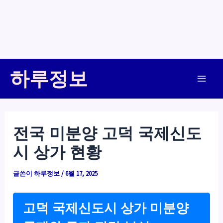
콘
하루정보
텐
Main
츠
로
Men
건
전국 미분양 고덕 국제신도
너
시 상가 현황
뛰
기
글쓴이
하루정보
/
6월 17, 2025
고덕 국제신도시 상가 미분양