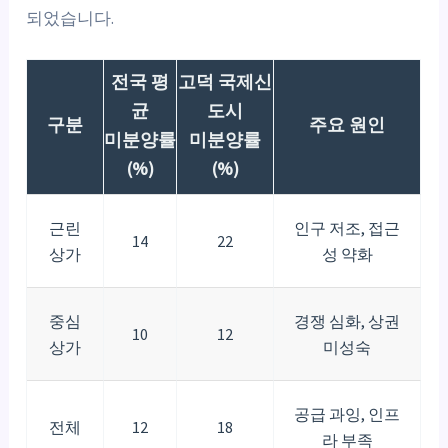
되었습니다.
전국 평
고덕 국제신
균
도시
구분
주요 원인
미분양률
미분양률
(%)
(%)
근린
인구 저조, 접근
14
22
상가
성 약화
중심
경쟁 심화, 상권
10
12
상가
미성숙
공급 과잉, 인프
전체
12
18
라 부족