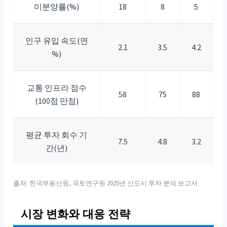
미분양률(%)
18
8
5
인구 유입 속도(연
2.1
3.5
4.2
%)
교통 인프라 점수
58
75
88
(100점 만점)
평균 투자 회수 기
7.5
4.8
3.2
간(년)
출처: 한국부동산원, 국토연구원 2025년 신도시 투자 분석 보고서
시장 변화와 대응 전략