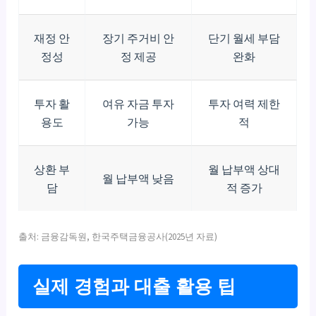
재정 안
장기 주거비 안
단기 월세 부담
정성
정 제공
완화
투자 활
여유 자금 투자
투자 여력 제한
용도
가능
적
상환 부
월 납부액 상대
월 납부액 낮음
담
적 증가
출처: 금융감독원, 한국주택금융공사(2025년 자료)
실제 경험과 대출 활용 팁