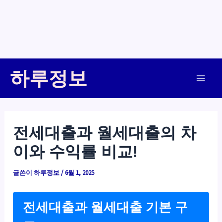
콘
하루정보
텐
Main
츠
로
Men
건
전세대출과 월세대출의 차
너
이와 수익률 비교!
뛰
기
글쓴이
하루정보
/
6월 1, 2025
전세대출과 월세대출 기본 구