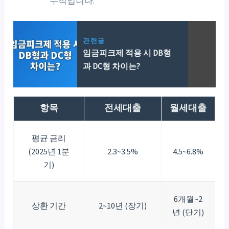
수적입니다.
관련글
임금피크제 적용 시 DB형
과 DC형 차이는?
항목
전세대출
월세대출
평균 금리
(2025년 1분
2.3~3.5%
4.5~6.8%
기)
6개월~2
상환 기간
2~10년 (장기)
년 (단기)