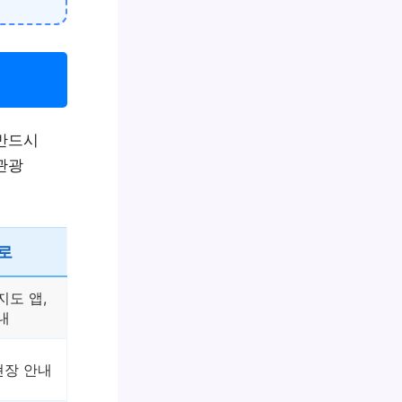
 반드시
관광
로
지도 앱,
내
현장 안내