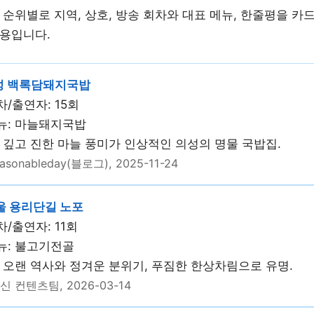
 순위별로 지역, 상호, 방송 회차와 대표 메뉴, 한줄평을 카
용입니다.
성 백록담돼지국밥
/출연자: 15회
뉴: 마늘돼지국밥
 깊고 진한 마늘 풍미가 인상적인 의성의 명물 국밥집.
asonableday(블로그), 2025-11-24
울 용리단길 노포
/출연자: 11회
뉴: 불고기전골
 오랜 역사와 정겨운 분위기, 푸짐한 한상차림으로 유명.
신 컨텐츠팀, 2026-03-14