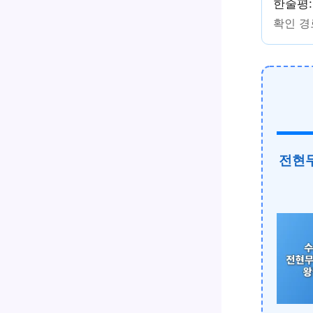
한줄평:
확인 경로
전현무