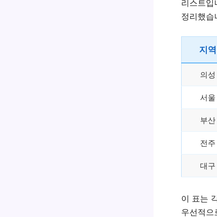
리스트입니
정리했습
지역
의성
서울
부산
전주
대구
이 표는 
우선적으로