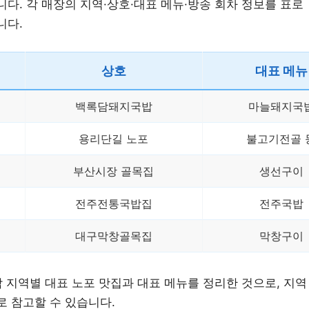
다. 각 매장의 지역·상호·대표 메뉴·방송 회차 정보를 표로
니다.
상호
대표 메뉴
백록담돼지국밥
마늘돼지국
용리단길 노포
불고기전골 
부산시장 골목집
생선구이
전주전통국밥집
전주국밥
대구막창골목집
막창구이
각 지역별 대표 노포 맛집과 대표 메뉴를 정리한 것으로, 지역
 참고할 수 있습니다.