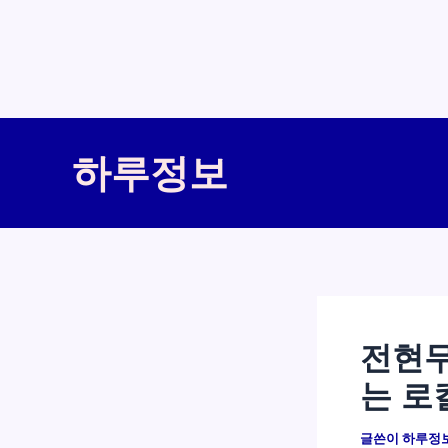
콘
텐
하루정보
츠
로
건
너
뛰
기
전현무
는 로
글쓴이
하루정