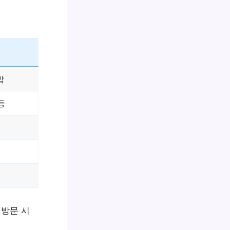
밥
등
 방문 시