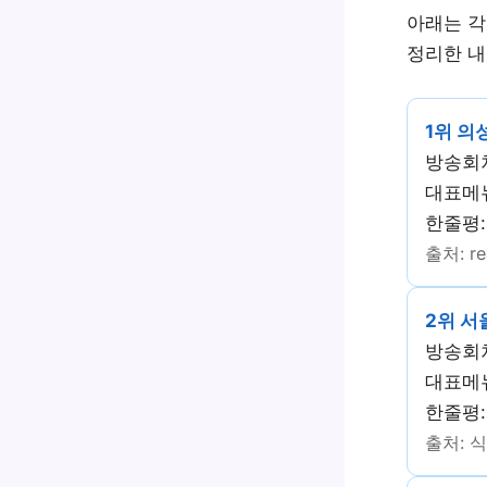
아래는 각
정리한 내
1위 의
방송회차
대표메
한줄평:
출처: re
2위 서
방송회차
대표메
한줄평:
출처: 식