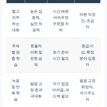
짧고
높은 집
시간 배분
바쁜 직장
자주
중력,
어려우면
인, 초급
하는
실전 적
꾸준함 저
자
대화
응력
하
주제
효율적
중급 이
별 맞
어휘 및
초기 준비
상, 특정
춤 학
표현 습
시간 필요
분야 집중
습
득
자
녹음
발음 교정
발음 교
자기 점검
및 반
희망자,
정 효과
어려움, 피
복 학
자기주도
극대화
드백 필요
습
자