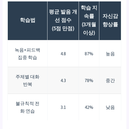
학습 지
평균 발음 개
속률
자신감
학습법
선 점수
(3개월
향상률
(5점 만점)
이상)
녹음+피드백
4.8
87%
높음
집중 학습
주제별 대화
4.3
78%
중간
반복
불규칙적 전
3.1
42%
낮음
화 연습