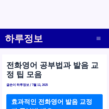
콘
하루정보
텐
Main
츠
로
Men
건
전화영어 공부법과 발음 교
너
정 팁 모음
뛰
기
글쓴이
하루정보
/
7월 12, 2025
효과적인 전화영어 발음 교정