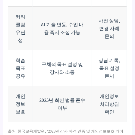
커리
사전 상담,
큘럼
AI 기술 연동, 수업 내
변경 사례
유연
용 즉시 조정 가능
문의
성
학습
상담 기록,
구체적 목표 설정 및
목표
목표 설정
강사와 소통
공유
문서
개인
개인정보
2025년 최신 법률 준수
정보
처리방침
여부
보호
확인
출처: 한국교육개발원, ‘2025년 강사 자격 인증 및 개인정보보호 가이