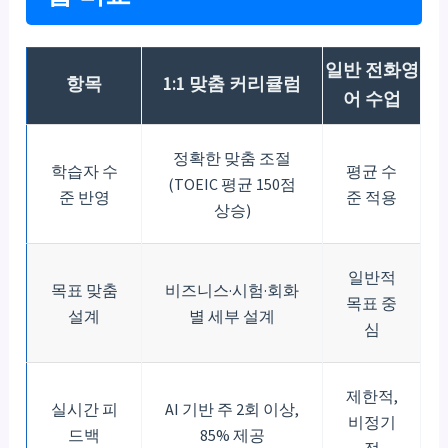
일반 전화영
항목
1:1 맞춤 커리큘럼
어 수업
정확한 맞춤 조절
학습자 수
평균 수
(TOEIC 평균 150점
준 반영
준 적용
상승)
일반적
목표 맞춤
비즈니스·시험·회화
목표 중
설계
별 세부 설계
심
제한적,
실시간 피
AI 기반 주 2회 이상,
비정기
드백
85% 제공