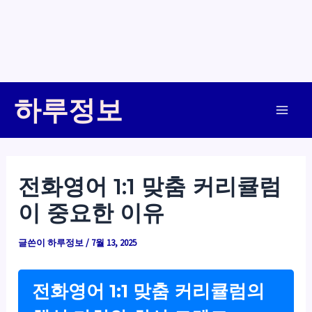
콘
하루정보
텐
Main
츠
로
Men
건
전화영어 1:1 맞춤 커리큘럼
너
이 중요한 이유
뛰
기
글쓴이
하루정보
/
7월 13, 2025
전화영어 1:1 맞춤 커리큘럼의