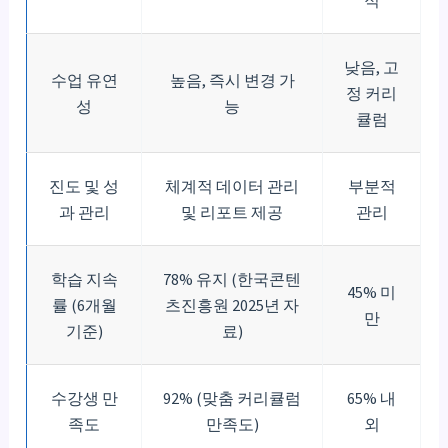
적
낮음, 고
수업 유연
높음, 즉시 변경 가
정 커리
성
능
큘럼
진도 및 성
체계적 데이터 관리
부분적
과 관리
및 리포트 제공
관리
학습 지속
78% 유지 (한국콘텐
45% 미
률 (6개월
츠진흥원 2025년 자
만
기준)
료)
수강생 만
92% (맞춤 커리큘럼
65% 내
족도
만족도)
외