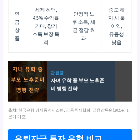
세제 혜택,
중도 해
연
안정적 노
4.5% 수익률
지 시 불
금
후 소득, 세
기대, 장기
이익,
상
금 절감 효
소득 보장 목
유동성
품
과
적
낮음
관련글
자녀 유학 중 부모 노후준
비 병행 전략
출처: 한국은행 경제통계시스템, 금융투자협회, 금융감독원(2025년 1
분기 기준)
은퇴자금 투자 유형 비교