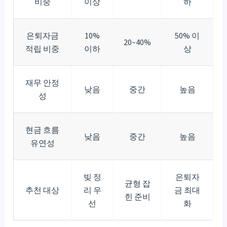
비중
이상
하
은퇴자금
10%
50% 이
20~40%
적립 비중
이하
상
재무 안정
낮음
중간
높음
성
현금 흐름
낮음
중간
높음
유연성
빚 정
은퇴자
균형 잡
추천 대상
리 우
금 최대
힌 준비
선
화