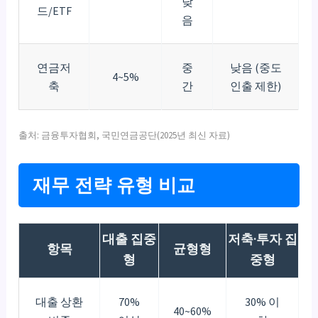
낮
드/ETF
음
연금저
중
낮음 (중도
4~5%
축
간
인출 제한)
출처: 금융투자협회, 국민연금공단(2025년 최신 자료)
재무 전략 유형 비교
대출 집중
저축·투자 집
항목
균형형
형
중형
대출 상환
70%
30% 이
40~60%