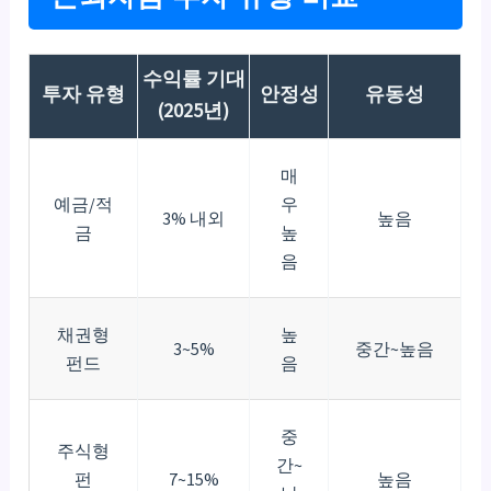
수익률 기대
투자 유형
안정성
유동성
(2025년)
매
예금/적
우
3% 내외
높음
금
높
음
채권형
높
3~5%
중간~높음
펀드
음
중
주식형
간~
펀
7~15%
높음