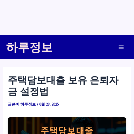
콘
하루정보
텐
Main
츠
로
Men
건
주택담보대출 보유 은퇴자
너
금 설정법
뛰
기
글쓴이
하루정보
/
6월 28, 2025