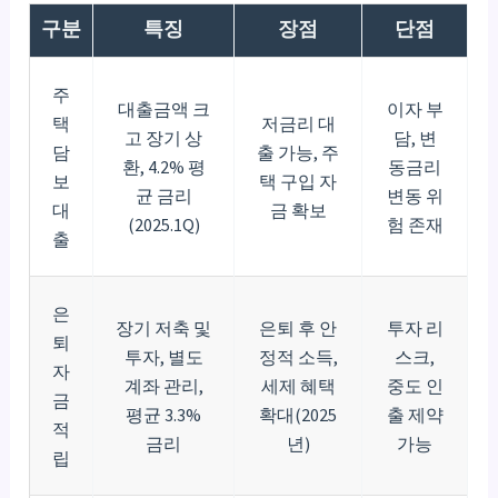
구분
특징
장점
단점
주
대출금액 크
이자 부
택
저금리 대
고 장기 상
담, 변
담
출 가능, 주
환, 4.2% 평
동금리
보
택 구입 자
균 금리
변동 위
대
금 확보
(2025.1Q)
험 존재
출
은
장기 저축 및
은퇴 후 안
투자 리
퇴
투자, 별도
정적 소득,
스크,
자
계좌 관리,
세제 혜택
중도 인
금
평균 3.3%
확대(2025
출 제약
적
금리
년)
가능
립