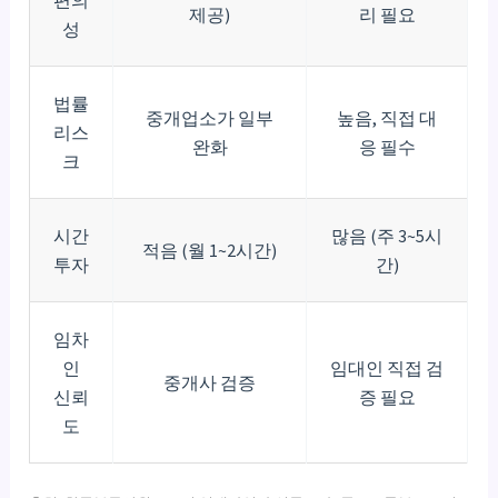
제공)
리 필요
성
법률
중개업소가 일부
높음, 직접 대
리스
완화
응 필수
크
시간
많음 (주 3~5시
적음 (월 1~2시간)
투자
간)
임차
인
임대인 직접 검
중개사 검증
신뢰
증 필요
도