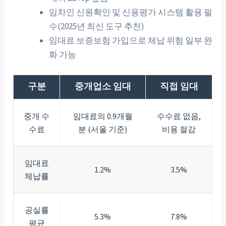
임차인 신원확인 및 신용평가 시스템 활용 필
수(2025년 최신 도구 추천)
임대료 보증보험 가입으로 체납 위험 일부 완
화 가능
구분
중개업소 임대
직접 임대
중개 수
임대료의 0.9개월
수수료 없음,
수료
분 (서울 기준)
비용 절감
임대료
1.2%
3.5%
체납률
공실률
5.3%
7.8%
평균