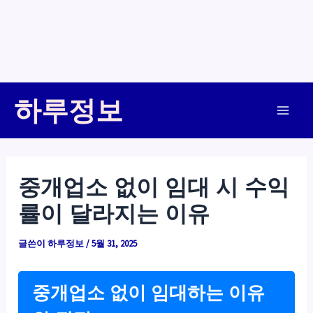
콘
하루정보
텐
Main
츠
로
Men
건
중개업소 없이 임대 시 수익
너
률이 달라지는 이유
뛰
기
글쓴이
하루정보
/
5월 31, 2025
중개업소 없이 임대하는 이유