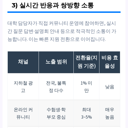
3) 실시간 반응과 쌍방향 소통
대학 담당자가 직접 커뮤니티 운영에 참여하면, 실시
간 질문 답변·설명회 안내 등으로 적극적인 소통이 가
능합니다. 이는 빠른 지원 전환으로 이어집니다.
전환율(지
비용 효
채널
노출 범위
원 기준)
율성
지하철 광
전국, 불특
1% 미
낮음
고
정 다수
만
온라인 커
수험생·학
최대
매우
뮤니티
부모 중심
3~5%
높음