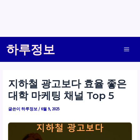
콘
하루정보
텐
Main
츠
로
Men
건
지하철 광고보다 효율 좋은
너
대학 마케팅 채널 Top 5
뛰
기
글쓴이
하루정보
/
6월 9, 2025