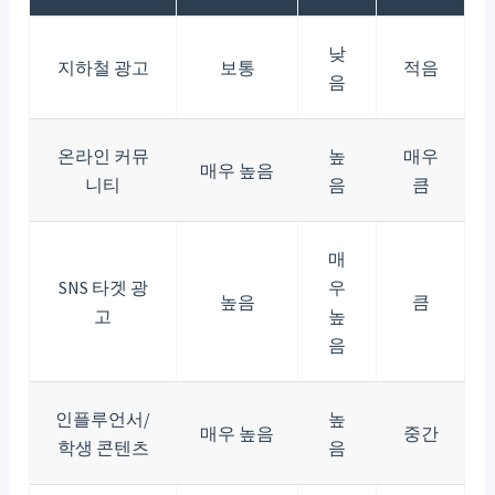
낮
지하철 광고
보통
적음
음
온라인 커뮤
높
매우
매우 높음
니티
음
큼
매
SNS 타겟 광
우
높음
큼
고
높
음
인플루언서/
높
매우 높음
중간
학생 콘텐츠
음