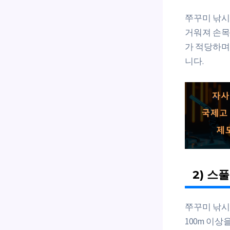
쭈꾸미 낚시
거워져 손목
가 적당하며
니다.
2) 스
쭈꾸미 낚시
100m 이