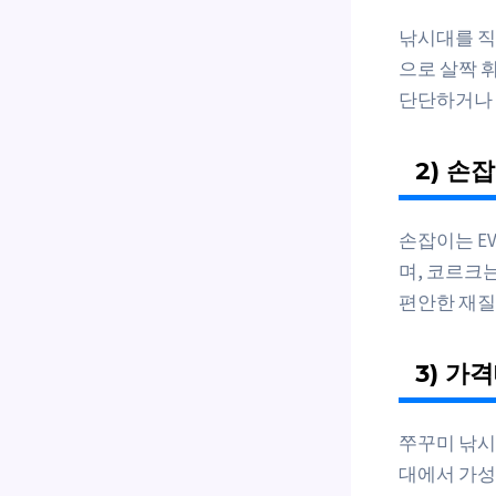
낚시대를 직
으로 살짝 
단단하거나 
2) 손
손잡이는 E
며, 코르크
편안한 재질
3) 가
쭈꾸미 낚시대
대에서 가성