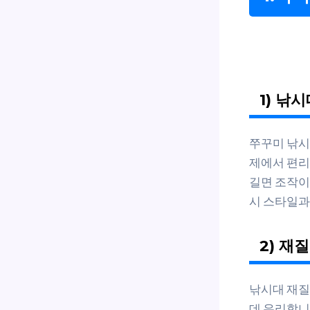
1) 낚
쭈꾸미 낚시대
제에서 편리
길면 조작이
시 스타일과
2) 재
낚시대 재질
데 유리합니