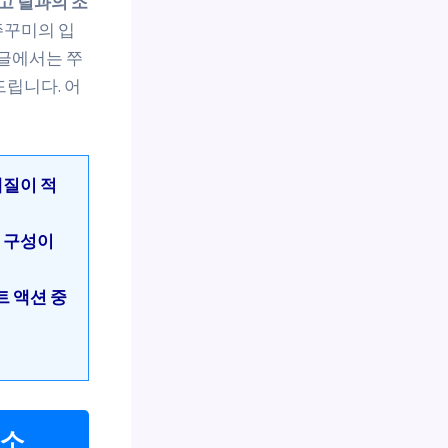
고 릴과의 조
쭈꾸미의 입
 글에서는 쭈
드립니다. 어
재질이 적
트 구성이
트 액션 중
요소