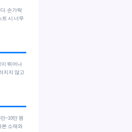
다. 손가락
스트 시 너무
성이 뛰어나
끄러지지 않고
만~10만 원
카본 소재와