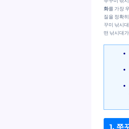
쭈꾸미 낚시
화
를 가장 
질을 정확히
꾸미 낚시대
떤 낚시대가
1. 