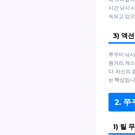
시간 낚시 
속되고 있으
3) 액
쭈꾸미 낚시
원거리 캐스
다. 자신의
는 핵심입니
2. 
1) 릴