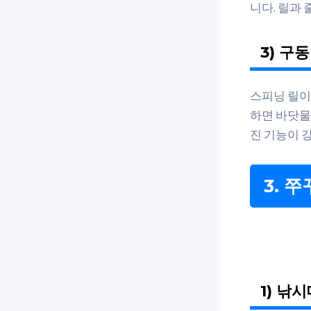
니다. 릴과
3) 구
스피닝 릴이
하면 바닷물
진 기능이 
3. 
1) 낚