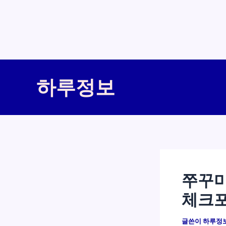
콘
텐
하루정보
츠
로
건
너
뛰
기
쭈꾸미
체크
글쓴이
하루정