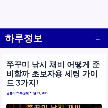
콘
하루정보
텐
Main
츠
로
Men
건
쭈꾸미 낚시 채비 어떻게 준
너
비할까 초보자용 세팅 가이
뛰
기
드 3가지!
글쓴이
하루정보
/
5월 23, 2025