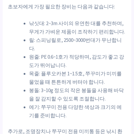
초보자에게 가장 필요한 장비는 다음과 같습니다:
낚싯대: 2~3m 사이의 유연한 대를 추천하며,
무게가 가벼운 제품이 조작하기 편리합니다.
릴: 스피닝릴로, 2500~3000번대가 무난합니
다.
원줄: PE 0.6~1호가 적당하며, 감도가 좋고 강
도가 뛰어납니다.
목줄: 플루오카본 1~1.5호, 쭈꾸미가 미끼를
물었을 때 튼튼하게 버텨야 합니다.
봉돌: 3~10g 정도의 작은 봉돌을 사용해 바닥
을 잘 감지할 수 있도록 조절합니다.
에기: 쭈꾸미 전용 다양한 색상과 크기의 에
기를 준비합니다.
추가로, 조명장치나 쭈꾸미 전용 미끼통 등은 낚시 환