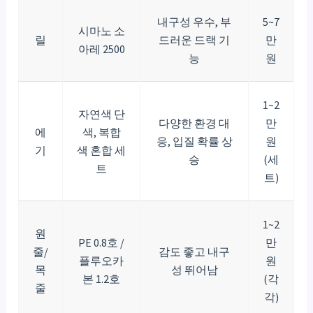
내구성 우수, 부
5~7
시마노 소
릴
드러운 드랙 기
만
아레 2500
능
원
1~2
자연색 단
다양한 환경 대
만
에
색, 복합
응, 입질 확률 상
원
기
색 혼합 세
승
(세
트
트)
1~2
원
PE 0.8호 /
만
줄/
감도 좋고 내구
플루오카
원
목
성 뛰어남
본 1.2호
(각
줄
각)