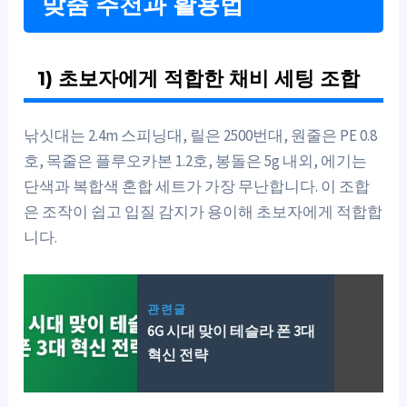
맞춤 추천과 활용법
1) 초보자에게 적합한 채비 세팅 조합
낚싯대는 2.4m 스피닝대, 릴은 2500번대, 원줄은 PE 0.8
호, 목줄은 플루오카본 1.2호, 봉돌은 5g 내외, 에기는
단색과 복합색 혼합 세트가 가장 무난합니다. 이 조합
은 조작이 쉽고 입질 감지가 용이해 초보자에게 적합합
니다.
관련글
6G 시대 맞이 테슬라 폰 3대
혁신 전략