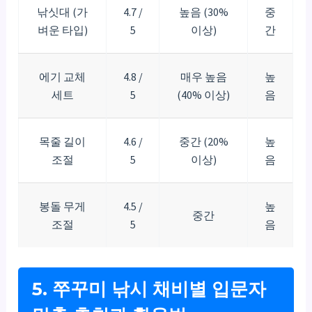
낚싯대 (가
4.7 /
높음 (30%
중
벼운 타입)
5
이상)
간
에기 교체
4.8 /
매우 높음
높
세트
5
(40% 이상)
음
목줄 길이
4.6 /
중간 (20%
높
조절
5
이상)
음
봉돌 무게
4.5 /
높
중간
조절
5
음
5. 쭈꾸미 낚시 채비별 입문자