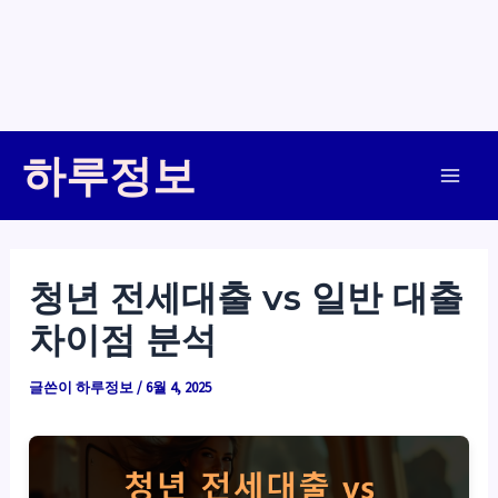
콘
하루정보
텐
Main
츠
로
Men
건
청년 전세대출 vs 일반 대출
너
차이점 분석
뛰
기
글쓴이
하루정보
/
6월 4, 2025