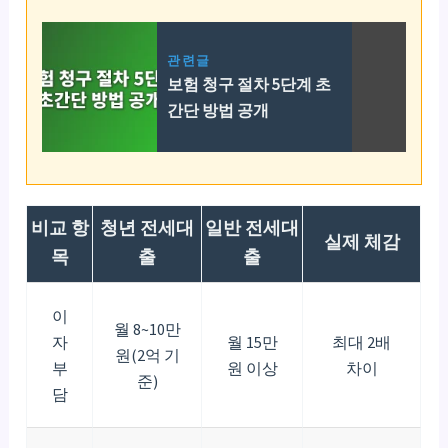
관련글
보험 청구 절차 5단계 초
간단 방법 공개
비교 항
청년 전세대
일반 전세대
실제 체감
목
출
출
이
월 8~10만
자
월 15만
최대 2배
원(2억 기
부
원 이상
차이
준)
담