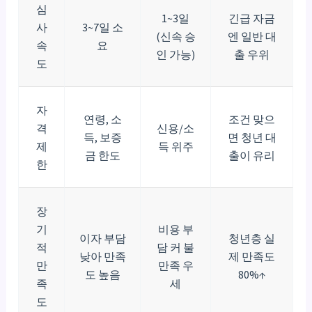
심
1~3일
긴급 자금
사
3~7일 소
(신속 승
엔 일반 대
속
요
인 가능)
출 우위
도
자
연령, 소
조건 맞으
격
신용/소
득, 보증
면 청년 대
제
득 위주
금 한도
출이 유리
한
장
기
비용 부
이자 부담
청년층 실
적
담 커 불
낮아 만족
제 만족도
만
만족 우
도 높음
80%↑
족
세
도