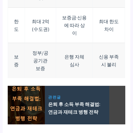
보증금·신용
한
최대 2억
최대 한도
에 따라 상
도
(수도권)
차이
이
정부/공
보
은행 자체
신용 부족
공기관
증
심사
시 불리
보증
관련글
은퇴 후 소득 부족 해결법:
연금과 재테크 병행 전략