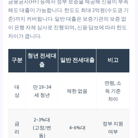
금융공사(HF) 등에서 정부 보증을 제공해 신용이 부족
해도 대출이 가능합니다. 한도도 최대 2억원(수도권 기
준)까지 커버됩니다. 일반 대출은 보증기관의 보증 없
이 은행 자체 심사로 진행되며, 신용·담보에 따라 한도
차이가 큽니다.
청년 전세대
구분
일반 전세대출
비고
출
연령, 소
대
만 19~34
제한 없음
득 기준
상
세 청년
차이
2~3%대
금
정부 지원
(고정/변
4~6%대
리
여부
동)