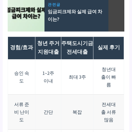
관련글
임금피크제와 실제 급여 차
이는?
청년 주거
주택도시기금
경험/효과
실제 후기
지원대출
전세대출
청년대
승인 속
1~2주
최대 3주
출이 빠
도
이내
름
서류 준
전세대
비 난이
간단
복잡
출 서류
도
많음