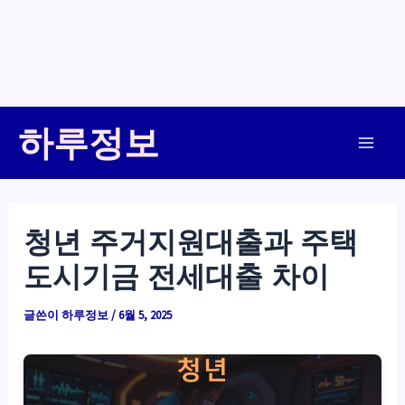
콘
하루정보
텐
Main
츠
로
Men
건
청년 주거지원대출과 주택
너
도시기금 전세대출 차이
뛰
기
글쓴이
하루정보
/
6월 5, 2025