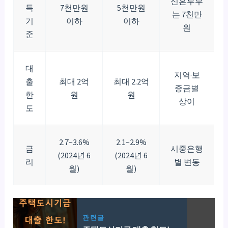
신혼부부
득
7천만원
5천만원
는 7천만
기
이하
이하
원
준
대
지역·보
출
최대 2억
최대 2.2억
증금별
한
원
원
상이
도
2.7~3.6%
2.1~2.9%
금
시중은행
(2024년 6
(2024년 6
리
별 변동
월)
월)
관련글