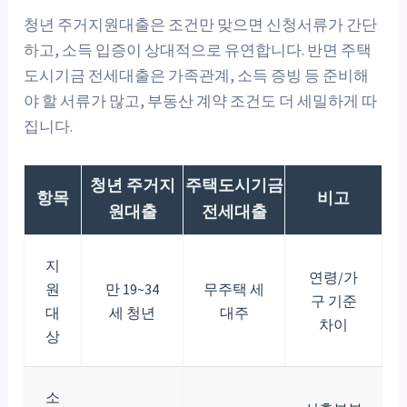
청년 주거지원대출은 조건만 맞으면 신청서류가 간단
하고, 소득 입증이 상대적으로 유연합니다. 반면 주택
도시기금 전세대출은 가족관계, 소득 증빙 등 준비해
야 할 서류가 많고, 부동산 계약 조건도 더 세밀하게 따
집니다.
청년 주거지
주택도시기금
항목
비고
원대출
전세대출
지
연령/가
원
만 19~34
무주택 세
구 기준
대
세 청년
대주
차이
상
소