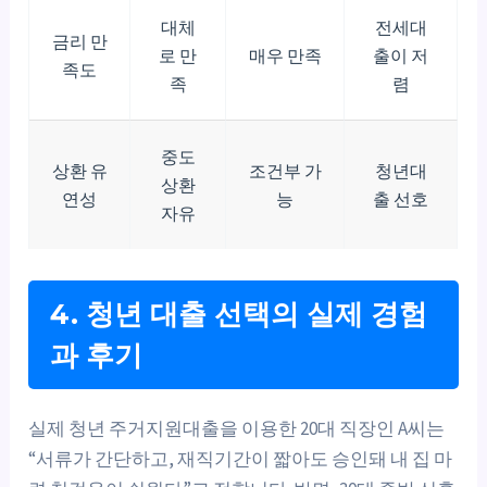
대체
전세대
금리 만
로 만
매우 만족
출이 저
족도
족
렴
중도
상환 유
조건부 가
청년대
상환
연성
능
출 선호
자유
4. 청년 대출 선택의 실제 경험
과 후기
실제 청년 주거지원대출을 이용한 20대 직장인 A씨는
“서류가 간단하고, 재직기간이 짧아도 승인돼 내 집 마