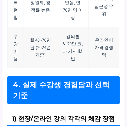
록
정원제, 경
없음, 연
접근성 우
현
쟁률 높음
70만 명 이
위
황
상
수
강의별
월 40~70만
온라인이
강
5~20만 원,
원 (2024년
가격 경쟁
비
패키지 할
기준)
력
용
인
4. 실제 수강생 경험담과 선택
기준
1) 현장/온라인 강의 각각의 체감 장점