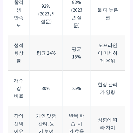
합격
88%
92%
생
(2023
둘 다 높은
(2023년
만족
년 설
편
설문)
도
문)
성적
오프라인
평균
향상
평균 24%
이 미세하
18%
률
게 우위
재수
현장 관리
강
30%
25%
가 영향
비율
강의
개인 맞춤
반복 학
성향에 따
선택
관리, 동
습, 시
라 차이
이유
기 부여
간 효율