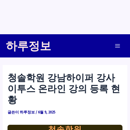
콘
하루정보
텐
Main
츠
로
Men
건
청솔학원 강남하이퍼 강사
너
이투스 온라인 강의 등록 현
뛰
기
황
글쓴이
하루정보
/
6월 9, 2025