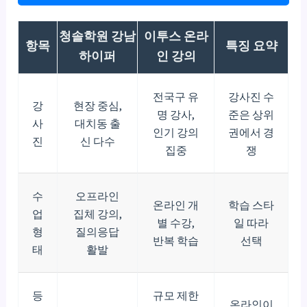
청솔학원 강남
이투스 온라
항목
특징 요약
하이퍼
인 강의
전국구 유
강사진 수
강
현장 중심,
명 강사,
준은 상위
사
대치동 출
인기 강의
권에서 경
진
신 다수
집중
쟁
수
오프라인
온라인 개
학습 스타
업
집체 강의,
별 수강,
일 따라
형
질의응답
반복 학습
선택
태
활발
등
규모 제한
온라인이