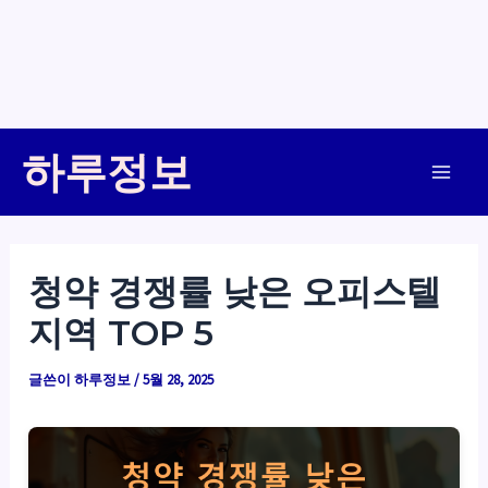
콘
하루정보
텐
Main
츠
로
Men
건
청약 경쟁률 낮은 오피스텔
너
지역 TOP 5
뛰
기
글쓴이
하루정보
/
5월 28, 2025