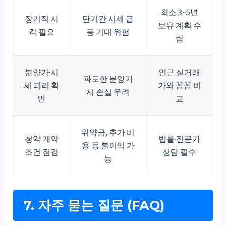
최소 3~5년
장기적 시
단기간 시세 급
보유 계획 수
각 필요
등 기대 위험
립
분양가·시
인근 실거래
과도한 분양가
세 괴리 확
가와 꼼꼼 비
시 손실 우려
인
교
위약금, 추가 비
청약 계약
법률·전문가
용 등 불이익 가
조건 점검
상담 필수
능
7. 자주 묻는 질문 (FAQ)