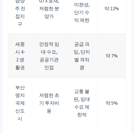
남양
GTX 호재,
미완성,
주 진
저렴한 분
약 12%
단기 수
접지
양가
익 제한
구
세종
안정적 임
공급 과
시 4-
대 수요,
잉, 단지
약 7%
2 생
공공기관
별 격차
활권
인접
큼
부산
교통 불
명지
저렴한 초
편, 임대
국제
기 투자비
약 5%
수요 제
신도
용
한적
시