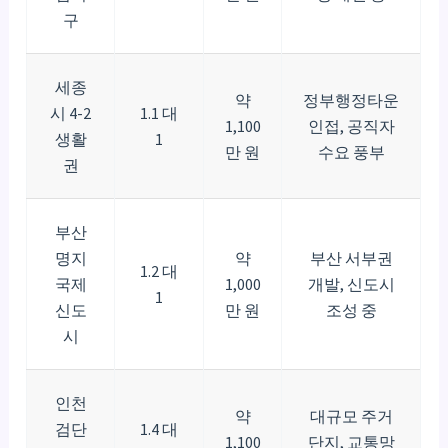
구
세종
약
정부행정타운
시 4-2
1.1 대
1,100
인접, 공직자
생활
1
만 원
수요 풍부
권
부산
명지
약
부산 서부권
1.2 대
국제
1,000
개발, 신도시
1
신도
만 원
조성 중
시
인천
약
대규모 주거
검단
1.4 대
1,100
단지, 교통망