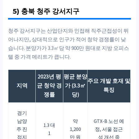
5) 충북 청주 강서지구
청주 강서지구는 산업단지와 인접해 직주근접성이 뛰
어나지만, 상대적으로 인구가 적어 청약 경쟁률이 낮
습니다. 분양가가 3.3㎡당 약 900만 원대로 지방 오피스
텔 중 가격 메리트가 큽니다.
2023년 평
평균 분양
주요 개발 호재 및
지역
균 청약 경
가 (3.3㎡
특징
쟁률
당)
경기
남양
약
GTX-B 노선 예
1.3 대
주 진
1,200
정, 서울 접근
1
접지
만 원
성 개선 중