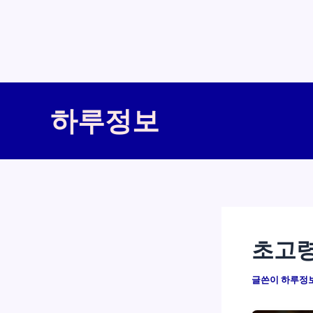
콘
텐
하루정보
츠
로
건
너
뛰
기
초고령
글쓴이
하루정