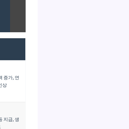
 증가, 연
 인상
 지급, 생
조