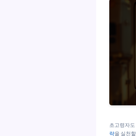
초고령자도
략
을 실천할