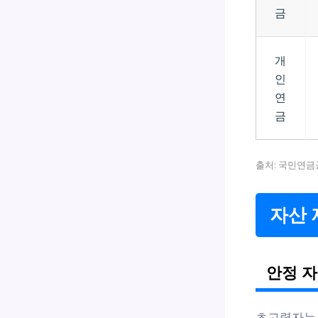
금
개
인
연
금
출처: 국민연금공
자산 
안정 자
초고령자는