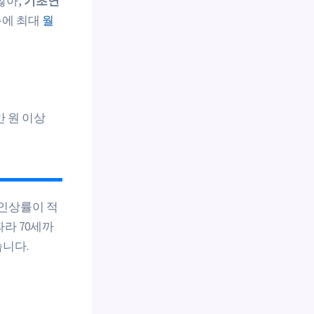
많아,
기초연
층에 최대
월
만 원 이상
 인상률이 적
따라 70세까
습니다.