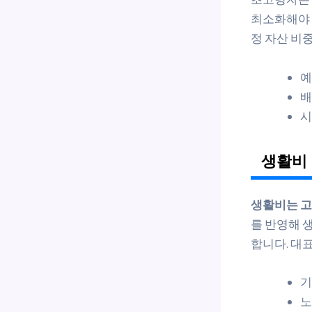
최소화해야 
정 자산 비
예
배
시
생활비 
생활비는 고
를 반영해 
합니다. 대
기
노