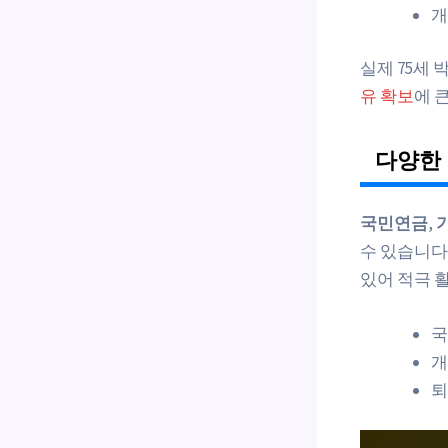
개
실제 75세 
유 확보
에 
다양한 
국민연금
,
수 있습니다.
있어 적극 
국
퇴