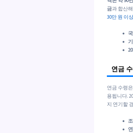
액은 약 90만
금
과 합산해
30만 원 이
국
기
2
연금 수
연금 수령은
용됩니다. 
지 연기할 
조
연