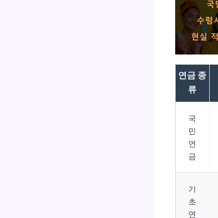
연금 종
류
국
민
연
금
기
초
연