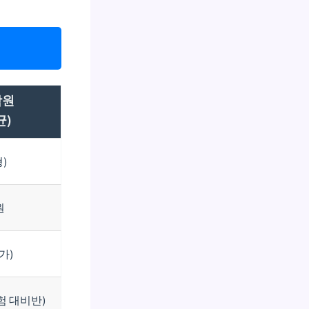
학원
균)
)
원
가)
시험 대비반)