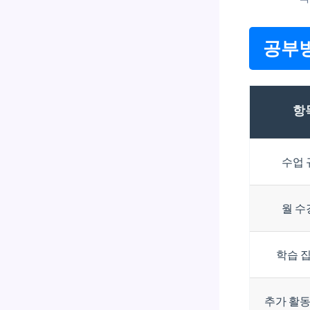
공부방
항
수업 
월 수
학습 
추가 활동