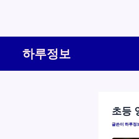
콘
텐
하루정보
츠
로
건
너
뛰
기
초등 
글쓴이
하루정