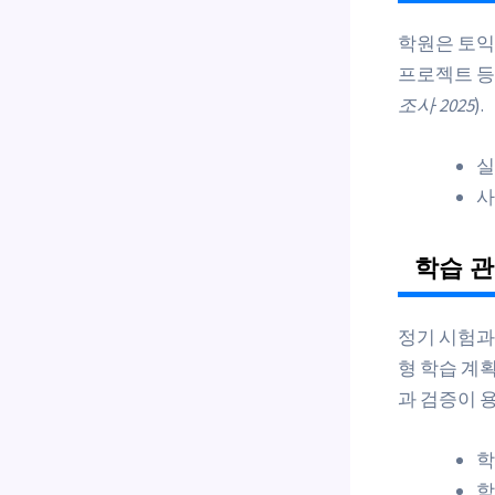
학원은 토익,
프로젝트 등
조사 2025
).
실
사
학습 관
정기 시험과
형 학습 계획
과 검증이 
학
학