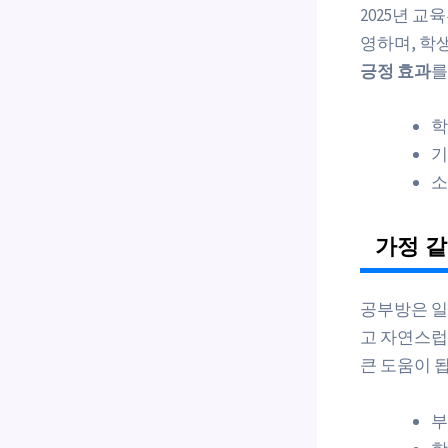
2025년 교
영하며, 학
긍정 효과
를
학
기
소
가정 같
공부방은 일
고 자연스럽
큰 도움이 
부