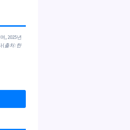
 2025년
다(
출처: 한