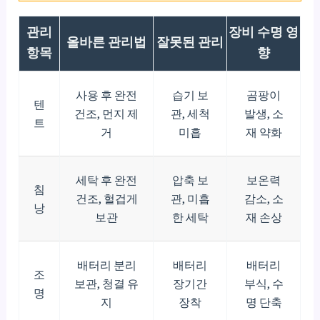
관리
장비 수명 영
올바른 관리법
잘못된 관리
항목
향
사용 후 완전
습기 보
곰팡이
텐
건조, 먼지 제
관, 세척
발생, 소
트
거
미흡
재 약화
세탁 후 완전
압축 보
보온력
침
건조, 헐겁게
관, 미흡
감소, 소
낭
보관
한 세탁
재 손상
배터리 분리
배터리
배터리
조
보관, 청결 유
장기간
부식, 수
명
지
장착
명 단축