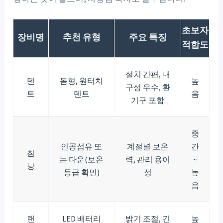
초보자
장비명
추천 유형
주요 특징
적합도
설치 간편, 내
텐
돔형, 원터치
높
구성 우수, 환
트
텐트
음
기구 포함
중
인공섬유 또
계절별 보온
간
침
는 다운(보온
력, 관리 용이
~
낭
등급 확인)
성
높
음
랜
LED 배터리
밝기 조절, 긴
높