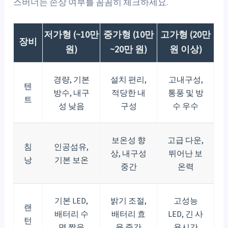
스버너는 손상 여부를 꼼꼼히 체크하세요.
저가형 (~10만
중가형 (10만
고가형 (20만
장비
원)
~20만 원)
원 이상)
경량, 기본
설치 편리,
고내구성,
텐
방수, 내구
적당한 내
통풍 및 방
트
성 낮음
구성
수 우수
보온성 향
고급 다운,
침
인공섬유,
상, 내구성
뛰어난 보
낭
기본 보온
중간
온력
기본 LED,
밝기 조절,
고성능
랜
배터리 수
배터리 효
LED, 긴 사
턴
명 짧음
율 중간
용시간