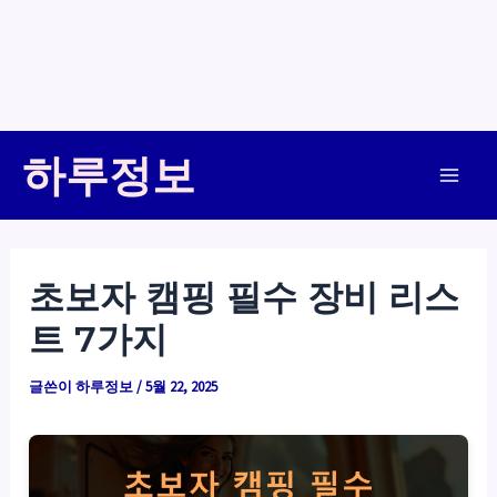
콘
하루정보
텐
Main
츠
로
Men
건
초보자 캠핑 필수 장비 리스
너
트 7가지
뛰
기
글쓴이
하루정보
/
5월 22, 2025