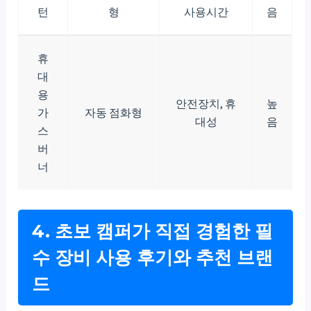
턴
형
사용시간
음
휴
대
용
안전장치, 휴
높
가
자동 점화형
대성
음
스
버
너
4. 초보 캠퍼가 직접 경험한 필
수 장비 사용 후기와 추천 브랜
드