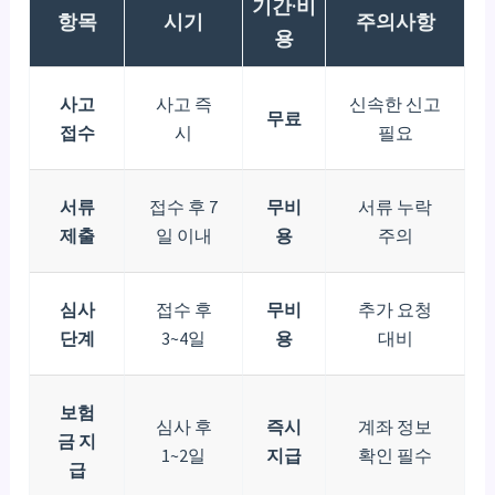
기간·비
항목
시기
주의사항
용
사고
사고 즉
신속한 신고
무료
접수
시
필요
서류
접수 후 7
무비
서류 누락
제출
일 이내
용
주의
심사
접수 후
무비
추가 요청
단계
3~4일
용
대비
보험
심사 후
즉시
계좌 정보
금 지
1~2일
지급
확인 필수
급