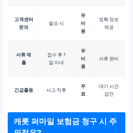
무
고객센터
정확 정보
필요 시
비
문의
제공
용
무
서류 제
접수 후 7
비
서류 완비
출
일 이내
용
무
대기 시간
긴급출동
사고 직후
료
감안
캐롯 퍼마일 보험금 청구 시 주
의점은?