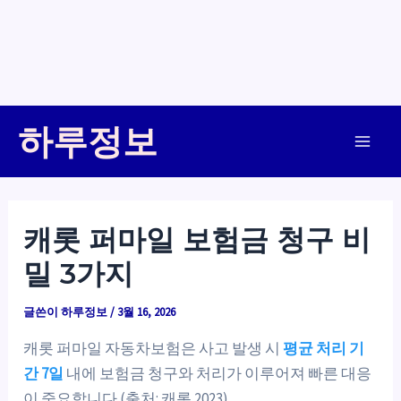
콘
하루정보
텐
Main
츠
로
Men
건
캐롯 퍼마일 보험금 청구 비
너
밀 3가지
뛰
기
글쓴이
하루정보
/
3월 16, 2026
캐롯 퍼마일 자동차보험은 사고 발생 시
평균 처리 기
간 7일
내에 보험금 청구와 처리가 이루어져 빠른 대응
이 중요합니다 (출처: 캐롯 2023).