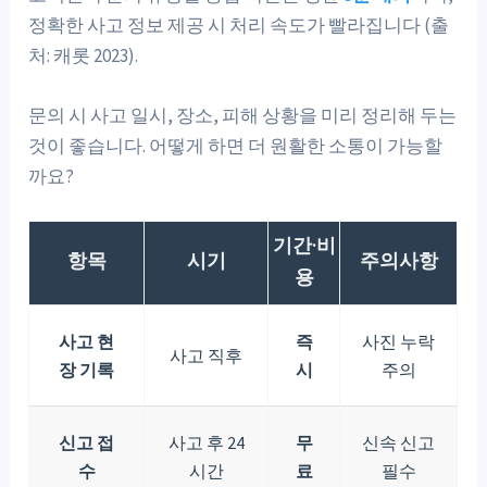
정확한 사고 정보 제공 시 처리 속도가 빨라집니다 (출
처: 캐롯 2023).
문의 시 사고 일시, 장소, 피해 상황을 미리 정리해 두는
것이 좋습니다. 어떻게 하면 더 원활한 소통이 가능할
까요?
기간·비
항목
시기
주의사항
용
사고 현
즉
사진 누락
사고 직후
장 기록
시
주의
신고 접
사고 후 24
무
신속 신고
수
시간
료
필수