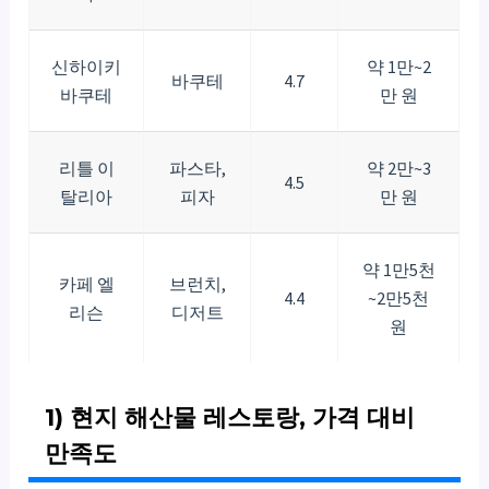
신하이키
약 1만~2
바쿠테
4.7
바쿠테
만 원
리틀 이
파스타,
약 2만~3
4.5
탈리아
피자
만 원
약 1만5천
카페 엘
브런치,
4.4
~2만5천
리슨
디저트
원
1) 현지 해산물 레스토랑, 가격 대비
만족도