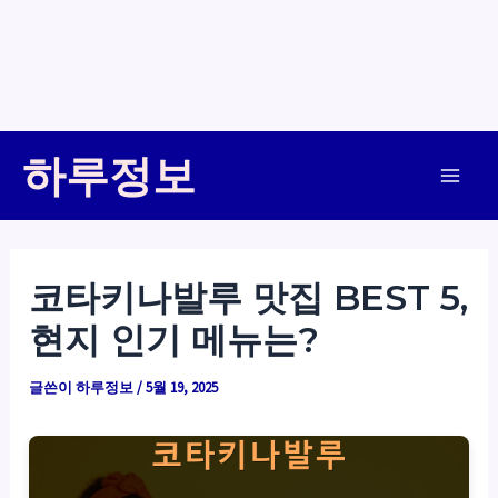
콘
하루정보
텐
Main
츠
로
Men
건
코타키나발루 맛집 BEST 5,
너
현지 인기 메뉴는?
뛰
기
글쓴이
하루정보
/
5월 19, 2025