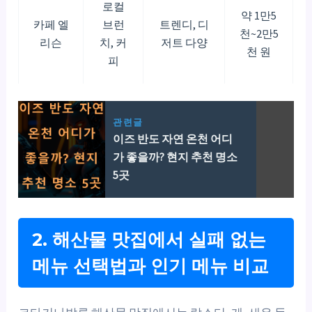
로컬
약 1만5
카페 엘
브런
트렌디, 디
천~2만5
리슨
치, 커
저트 다양
천 원
피
관련글
이즈 반도 자연 온천 어디
가 좋을까? 현지 추천 명소
5곳
2. 해산물 맛집에서 실패 없는
메뉴 선택법과 인기 메뉴 비교