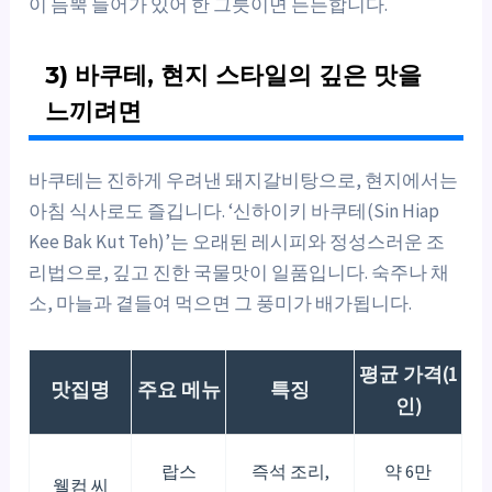
이 듬뿍 들어가 있어 한 그릇이면 든든합니다.
3) 바쿠테, 현지 스타일의 깊은 맛을
느끼려면
바쿠테는 진하게 우려낸 돼지갈비탕으로, 현지에서는
아침 식사로도 즐깁니다. ‘신하이키 바쿠테(Sin Hiap
Kee Bak Kut Teh)’는 오래된 레시피와 정성스러운 조
리법으로, 깊고 진한 국물맛이 일품입니다. 숙주나 채
소, 마늘과 곁들여 먹으면 그 풍미가 배가됩니다.
평균 가격(1
맛집명
주요 메뉴
특징
인)
랍스
즉석 조리,
약 6만
웰컴 씨