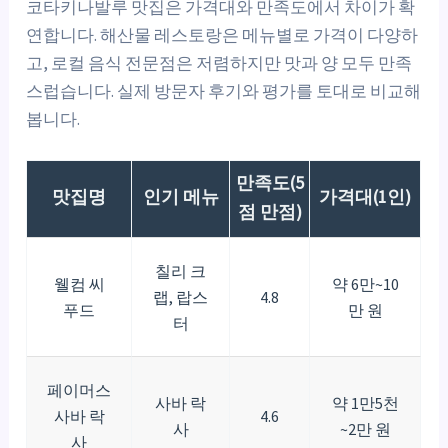
코타키나발루 맛집은 가격대와 만족도에서 차이가 확
연합니다. 해산물 레스토랑은 메뉴별로 가격이 다양하
고, 로컬 음식 전문점은 저렴하지만 맛과 양 모두 만족
스럽습니다. 실제 방문자 후기와 평가를 토대로 비교해
봅니다.
만족도(5
맛집명
인기 메뉴
가격대(1인)
점 만점)
칠리 크
웰컴 씨
약 6만~10
랩, 랍스
4.8
푸드
만 원
터
페이머스
사바 락
약 1만5천
사바 락
4.6
사
~2만 원
사