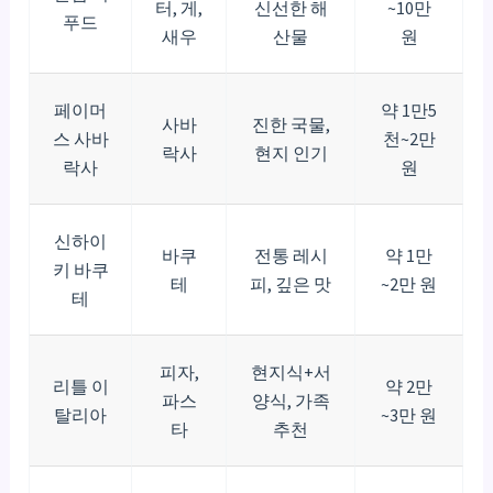
터, 게,
신선한 해
~10만
푸드
새우
산물
원
페이머
약 1만5
사바
진한 국물,
스 사바
천~2만
락사
현지 인기
락사
원
신하이
바쿠
전통 레시
약 1만
키 바쿠
테
피, 깊은 맛
~2만 원
테
피자,
현지식+서
리틀 이
약 2만
파스
양식, 가족
탈리아
~3만 원
타
추천