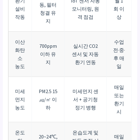
환기
IoT 센서 자동
월 1
동, 필터
설비
모니터링, 원
회 이
청결 유
작동
격 점검
상
지
이산
수업
700ppm
실시간 CO2
화탄
전·중·
이하 유
센서 및 자동
소
후 매
지
환기 연동
농도
일
매일
미세
PM2.5 15
미세먼지 센
또는
먼지
㎍/㎥ 이
서 + 공기청
환기
농도
하
정기 병행
시
온도
온습도계 및
20~24℃,
매일