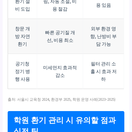
환기 설
링, 자동 조절, 비
용 있음
비 도입
용 절감
창문 개
외부 환경 영
빠른 공기질 개
방 자연
향, 난방비 부
선, 비용 최소
환기
담 가능
공기청
필터 관리 소
미세먼지 효과적
정기 병
홀 시 효과 저
감소
행 사용
하
출처: 서울시 교육청 2024, 환경부 2025, 학원 운영 사례(2023~2025)
학원 환기 관리 시 유의할 점과
실전 팁