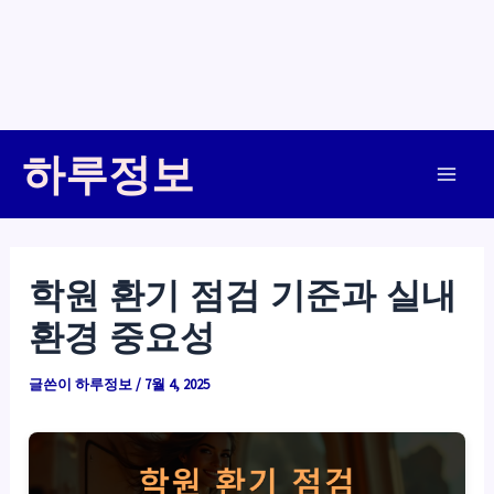
콘
하루정보
텐
Main
츠
로
Men
건
학원 환기 점검 기준과 실내
너
환경 중요성
뛰
기
글쓴이
하루정보
/
7월 4, 2025