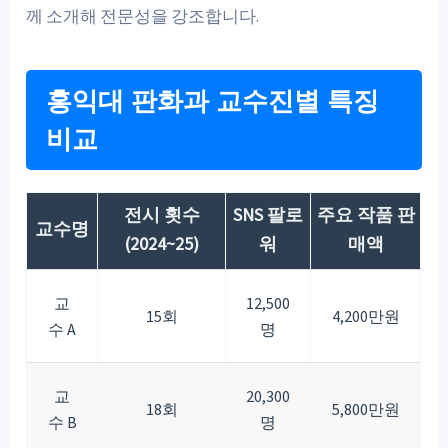
께 소개해 전문성을 강조합니다.
홍익대 판화과 교수진별 특징
비교
전시 횟수
SNS 팔로
주요 작품 판
교수명
(2024~25)
워
매액
교
12,500
15회
4,200만원
수 A
명
교
20,300
18회
5,800만원
수 B
명