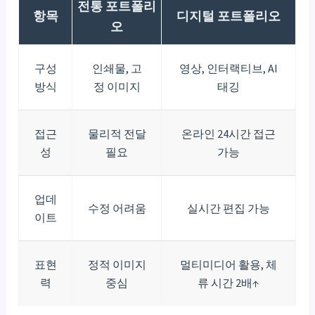
전통 포트폴리
항목
디지털 포트폴리오
오
구성
인쇄물, 고
영상, 인터랙티브, AI
방식
정 이미지
태깅
접근
물리적 전달
온라인 24시간 접근
성
필요
가능
업데
수정 어려움
실시간 편집 가능
이트
표현
정적 이미지
멀티미디어 활용, 체
력
중심
류 시간 2배↑