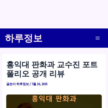
콘
하루정보
텐
Main
츠
로
Men
건
홍익대 판화과 교수진 포트
너
폴리오 공개 리뷰
뛰
기
글쓴이
하루정보
/
7월 10, 2025