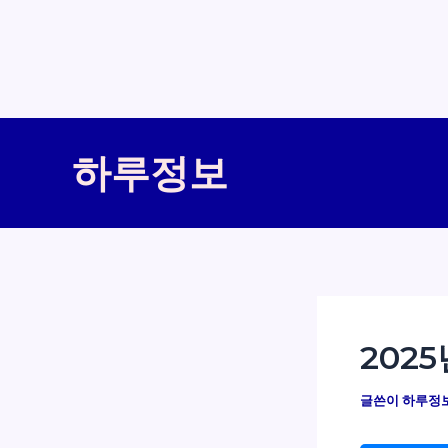
콘
텐
하루정보
츠
로
건
너
뛰
기
202
글쓴이
하루정