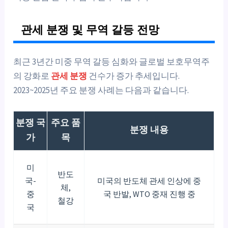
관세 분쟁 및 무역 갈등 전망
최근 3년간 미중 무역 갈등 심화와 글로벌 보호무역주
의 강화로
관세 분쟁
건수가 증가 추세입니다.
2023~2025년 주요 분쟁 사례는 다음과 같습니다.
분쟁 국
주요 품
분쟁 내용
가
목
미
반도
국-
미국의 반도체 관세 인상에 중
체,
중
국 반발, WTO 중재 진행 중
철강
국