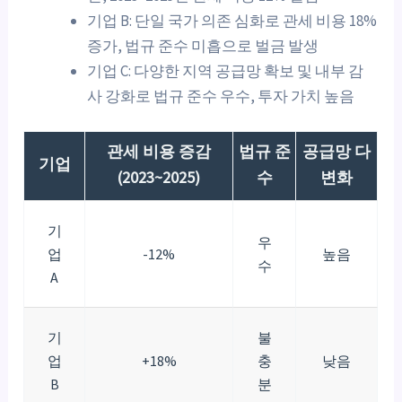
기업 B: 단일 국가 의존 심화로 관세 비용 18%
증가, 법규 준수 미흡으로 벌금 발생
기업 C: 다양한 지역 공급망 확보 및 내부 감
사 강화로 법규 준수 우수, 투자 가치 높음
관세 비용 증감
법규 준
공급망 다
기업
(2023~2025)
수
변화
기
우
업
-12%
높음
수
A
기
불
업
+18%
충
낮음
B
분