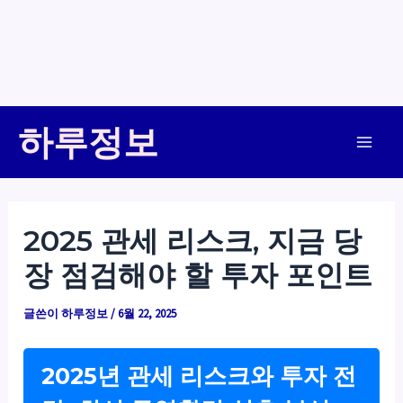
콘
하루정보
텐
Main
츠
로
Men
건
2025 관세 리스크, 지금 당
너
장 점검해야 할 투자 포인트
뛰
기
글쓴이
하루정보
/
6월 22, 2025
2025년 관세 리스크와 투자 전