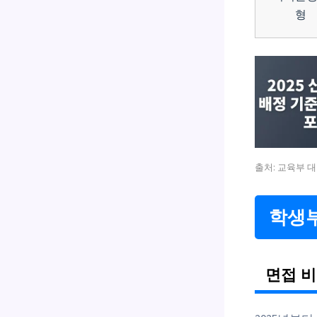
형
출처: 교육부 대
학생
면접 비