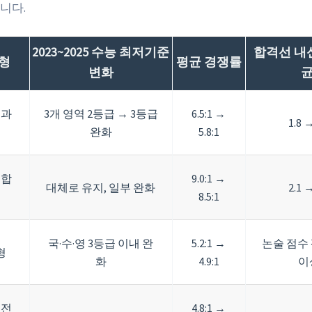
니다.
2023~2025 수능 최저기준
합격선 내신
형
평균 경쟁률
변화
균
교과
3개 영역 2등급 → 3등급
6.5:1 →
1.8 →
완화
5.8:1
종합
9.0:1 →
대체로 유지, 일부 완화
2.1 →
8.5:1
국·수·영 3등급 이내 완
5.2:1 →
논술 점수 
형
화
4.9:1
이
형전
4.8:1 →