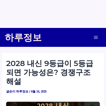
콘
하루정보
텐
Main
츠
로
Men
건
2028 내신 9등급이 5등급
너
되면 가능성은? 경쟁구조
뛰
기
해설
글쓴이
하루정보
/
6월 10, 2025