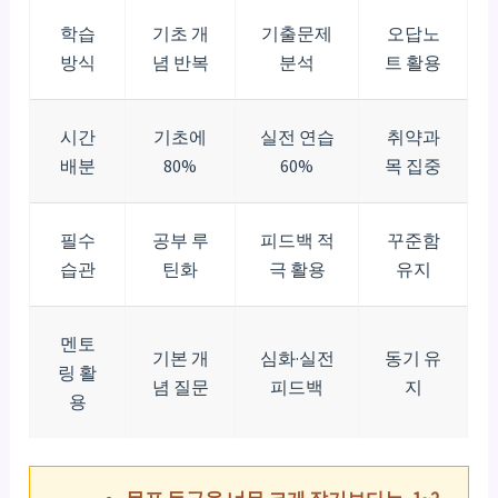
학습
기초 개
기출문제
오답노
방식
념 반복
분석
트 활용
시간
기초에
실전 연습
취약과
배분
80%
60%
목 집중
필수
공부 루
피드백 적
꾸준함
습관
틴화
극 활용
유지
멘토
기본 개
심화·실전
동기 유
링 활
념 질문
피드백
지
용