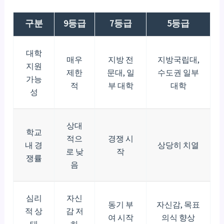
구분
9등급
7등급
5등급
대학
매우
지방 전
지방국립대,
지원
제한
문대, 일
수도권 일부
가능
적
부 대학
대학
성
상대
학교
적으
경쟁 시
내 경
상당히 치열
로 낮
작
쟁률
음
심리
자신
동기 부
자신감, 목표
적 상
감 저
여 시작
의식 향상
태
하