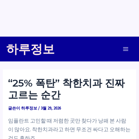
콘
하루정보
텐
Main
츠
로
Men
건
“25% 폭탄” 착한치과 진짜
너
고르는 순간
뛰
기
글쓴이
하루정보
/
3월 29, 2026
임플란트 고민할 때 저렴한 곳만 찾다가 낭패 본 사람
이 많아요. 착한치과라고 하면 무조건 싸다고 오해하는
것도 흔하죠.