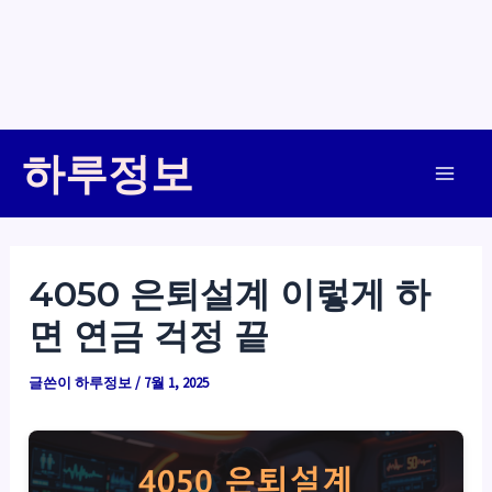
콘
하루정보
텐
Main
츠
로
Men
건
4050 은퇴설계 이렇게 하
너
면 연금 걱정 끝
뛰
기
글쓴이
하루정보
/
7월 1, 2025