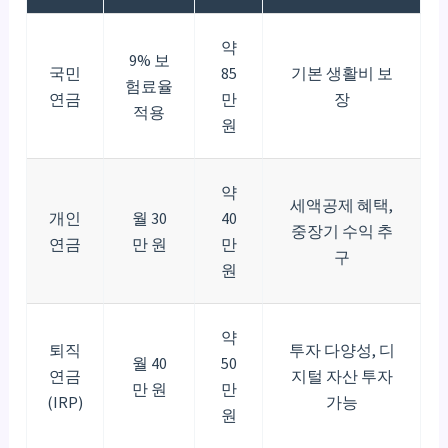
약
9% 보
국민
85
기본 생활비 보
험료율
연금
만
장
적용
원
약
세액공제 혜택,
개인
월 30
40
중장기 수익 추
연금
만 원
만
구
원
약
퇴직
투자 다양성, 디
월 40
50
연금
지털 자산 투자
만 원
만
(IRP)
가능
원