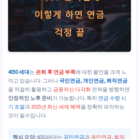
4050 세대
는
은퇴 후 연금 부족
에 대한 불안을 크게 느
끼고 있습니다. 그러나
국민연금, 개인연금, 퇴직연금
을 적절히 활용하고
금융자산 다각화
전략을 병행하면
안정적인 노후 준비
가 가능합니다. 특히
연금 수령 시
기 조절
과
2025년 최신 세제 혜택
을 정확히 파악하는
것이 필수입니다.
핵심 요약:
4050세대는
국민연금
과
개인연금, 퇴직