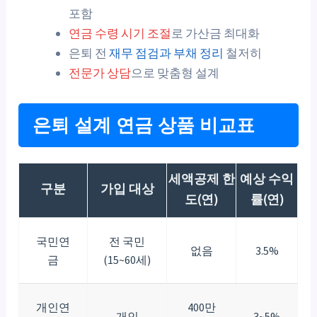
포함
연금 수령 시기 조절
로 가산금 최대화
은퇴 전
재무 점검과 부채 정리
철저히
전문가 상담
으로 맞춤형 설계
은퇴 설계 연금 상품 비교표
세액공제 한
예상 수익
구분
가입 대상
도(연)
률(연)
국민연
전 국민
없음
3.5%
금
(15~60세)
개인연
400만
개인
3~5%