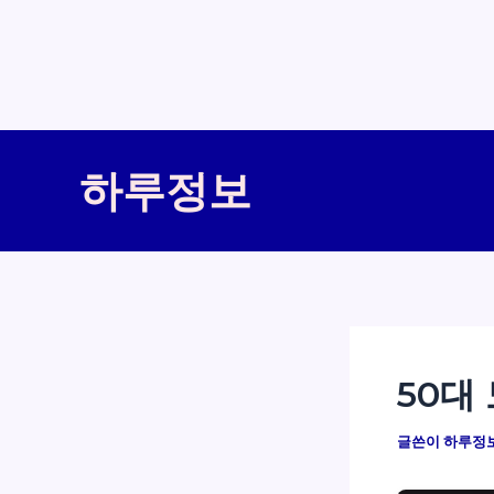
콘
텐
하루정보
츠
로
건
너
뛰
기
50대
글쓴이
하루정