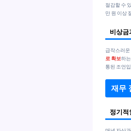
절감할 수 있
만 원 이상
비상금
급작스러운 
로 확보
하는
통된 조언입
재무 
정기적인
매년 자산과