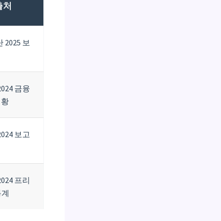
출처
2025 보
서
024 금융
현황
024 보고
024 프리
통계