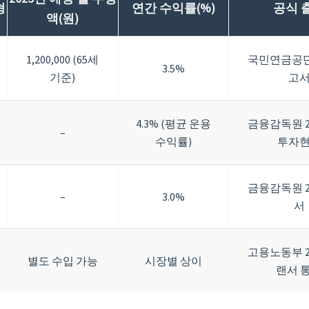
형
연간 수익률(%)
공식 
액(원)
1,200,000 (65세
국민연금공단 
3.5%
기준)
고
4.3% (평균 운용
금융감독원 2
–
수익률)
투자
금융감독원 2
–
3.0%
서
고용노동부 2
별도 수입 가능
시장별 상이
랜서 