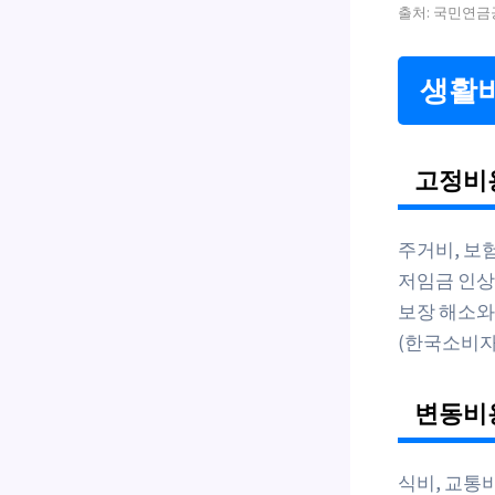
출처: 국민연금공
생활비
고정비
주거비, 보
저임금 인상
보장 해소와
(한국소비자원,
변동비
식비, 교통