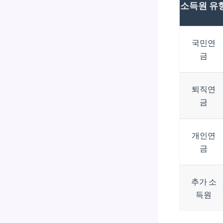
소득원 유
국민연
금
퇴직연
금
개인연
금
추가 소
득원