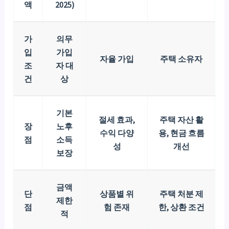
액
2025)
가
의무
입
가입
자율 가입
주택 소유자
조
자 대
건
상
기본
절세 효과,
주택 자산 활
장
노후
수익 다양
용, 현금 흐름
점
소득
성
개선
보장
금액
단
상품별 위
주택 처분 제
제한
점
험 존재
한, 상환 조건
적