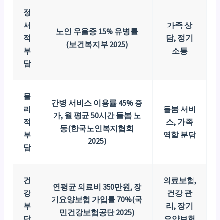
정
서
가족 상
노인 우울증 15% 유병률
적
담, 정기
(보건복지부 2025)
부
소통
담
물
간병 서비스 이용률 45% 증
리
돌봄 서비
가, 월 평균 50시간 돌봄 노
적
스, 가족
동(한국노인복지협회
부
역할 분담
2025)
담
건
의료보험,
연평균 의료비 350만원, 장
강
건강 관
기요양보험 가입률 70%(국
부
리, 장기
민건강보험공단 2025)
담
요양보험