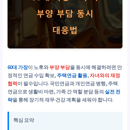
60대 가장
이 노후와
부양 부담
을 동시에 해결하려면
안
정적인 연금 수입 확보
,
주택연금 활용
,
자녀와의 재정
협력
이 필수입니다. 국민연금과 개인연금 병행, 주택
연금으로 생활비 마련, 가족 간 역할 분담 등의
실전 전
략
을 통해 장기적 재무·건강 계획을 세워야 합니다.
핵심 요약