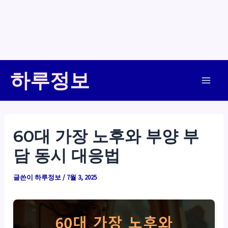
콘
하루정보
텐
Main
츠
로
Men
건
60대 가장 노후와 부양 부
너
담 동시 대응법
뛰
기
글쓴이
하루정보
/
7월 3, 2025