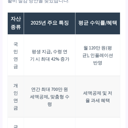
활비 절감 방안을 찾았습니다.
자산
2025년 주요 특징
평균 수익률/혜택
종류
국
월 120만 원(평
민
평생 지급, 수령 연
균), 인플레이션
연
기 시 최대 42% 증가
반영
금
개
연간 최대 700만 원
인
세액공제 및 저
세액공제, 맞춤형 수
연
율 과세 혜택
령
금
금