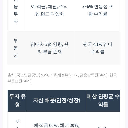
융
예·적금, 채권, 주식
3~6% 변동성 포
투
형 펀드 다양화
함 수익률
자
부
임대차 3법 영향, 관
평균 4.1% 임대
동
리 부담 존재
수익률
산
출처: 국민연금공단(2025), 기획재정부(2025), 금융감독원(2025), 한국
부동산원(2025)
투자 유
예상 연평균 수
자산 배분(안정/성장)
형
익률
보
예·적금 60%, 채권 30%,