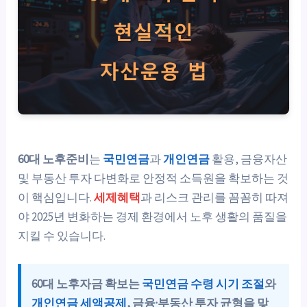
60대 노후준비
는
국민연금
과
개인연금
활용, 금융자산
및 부동산 투자 다변화로 안정적 소득원을 확보하는 것
이 핵심입니다.
세제혜택
과 리스크 관리를 꼼꼼히 따져
야 2025년 변화하는 경제 환경에서 노후 생활의 품질을
지킬 수 있습니다.
60대 노후자금 확보는
국민연금 수령 시기 조절
와
개인연금 세액공제
, 금융·부동산 투자 균형을 맞