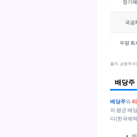
정기
국공
우량 회
출처: 금융투자협
배당주 
배당주
와
리
의 평균 배당
다(한국예탁결
배