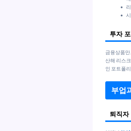
리
시
투자 
금융상품만으
산해 리스크
인 포트폴리
부업과
퇴직자 