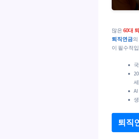
많은
60대 
퇴직연금
의
이 필수적입
국
2
세
A
생
퇴직