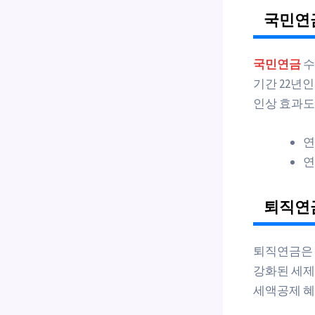
국민연
국민연금
수
기간 22년인
인상 효과도
연
연
퇴직연
퇴직연금은 확
강화된 세제 
세액공제 혜