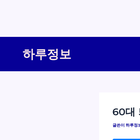
콘
텐
하루정보
츠
로
건
너
뛰
기
60대
글쓴이
하루정