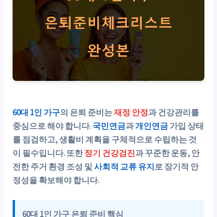
60대 1인 가구
의 은퇴 준비는
재정 안정
과
건강관리
를
중심으로 해야 합니다.
국민연금
과
개인연금
가입 상태
를 점검하고,
생활비 계획
을 구체적으로 수립하는 것
이 필수입니다. 또한
정기 건강검진
과 꾸준한 운동, 안
전한 주거 환경 조성 및
사회적 교류 유지
로 장기적 안
정성을 확보해야 합니다.
60대 1인 가구 은퇴 준비 핵심