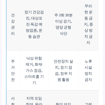
무리
정기 건강검
한 운
건
주 3회 30분
진, 대상포
동 금
강
이상 걷기,
진·독감 예
지, 증
관
영양 균형
방접종, 운
상 방
리
식단
동 습관
치 금
지
낙상 위험
주
안전장치 설
노후
제거, 화재·
거
치, 정기 점
시설
가스 점검,
안
검, 정부 지
방치
스마트홈 기
전
원 활용
금지
기
사
지역 모임
회
참여, 온라
취미 모임
고립