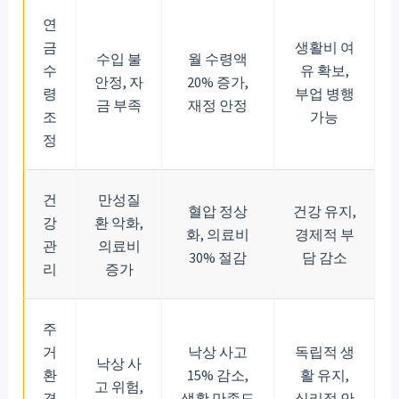
연
금
생활비 여
수입 불
월 수령액
수
유 확보,
안정, 자
20% 증가,
령
부업 병행
금 부족
재정 안정
조
가능
정
건
만성질
혈압 정상
건강 유지,
강
환 악화,
화, 의료비
경제적 부
관
의료비
30% 절감
담 감소
리
증가
주
거
낙상 사고
독립적 생
낙상 사
환
15% 감소,
활 유지,
고 위험,
경
생활 만족도
심리적 안