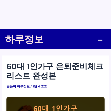
콘
하루정보
텐
Main
츠
로
Men
건
60대 1인가구 은퇴준비체크
너
리스트 완성본
뛰
기
글쓴이
하루정보
/
7월 4, 2025