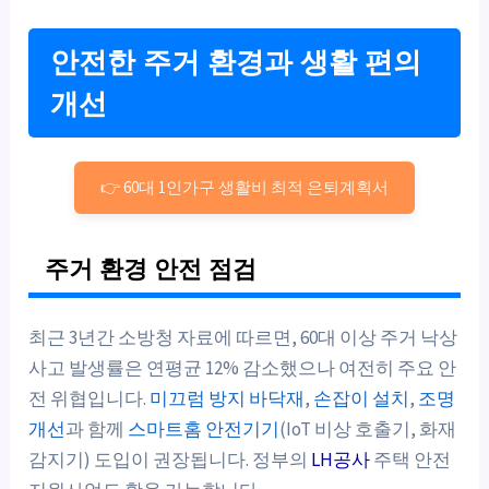
안전한 주거 환경과 생활 편의
개선
👉 60대 1인가구 생활비 최적 은퇴계획서
주거 환경 안전 점검
최근 3년간 소방청 자료에 따르면, 60대 이상 주거 낙상
사고 발생률은 연평균 12% 감소했으나 여전히 주요 안
전 위협입니다.
미끄럼 방지 바닥재
,
손잡이 설치
,
조명
개선
과 함께
스마트홈 안전기기
(IoT 비상 호출기, 화재
감지기) 도입이 권장됩니다. 정부의
LH공사
주택 안전