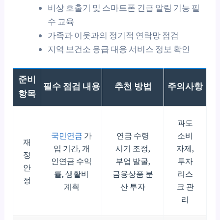
비상 호출기 및 스마트폰 긴급 알림 기능 필
수 교육
가족과 이웃과의 정기적 연락망 점검
지역 보건소 응급 대응 서비스 정보 확인
준비
필수 점검 내용
추천 방법
주의사항
항목
과도
국민연금
가
연금 수령
소비
재
입 기간, 개
시기 조정,
자제,
정
인연금 수익
부업 발굴,
투자
안
률, 생활비
금융상품 분
리스
정
계획
산 투자
크 관
리