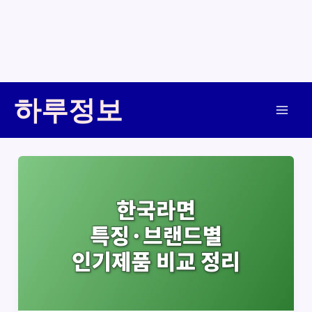
콘
하루정보
텐
Main
츠
로
Men
건
너
뛰
기