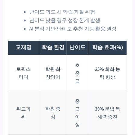
난이도 과도 시 학습 좌절 위험
난이도 낮을 경우 성장 한계 발생
AI 분석 기반 난이도 추천 기능 활용 권장
교재명
학습 환경
난이도
학습 효과(%)
초
토픽스
학원·화
25% 회화 능
중
터디
상영어
력 향상
급
중
워드파
학원 중
급
30% 문법·독
워
심
이
해력 증진
상