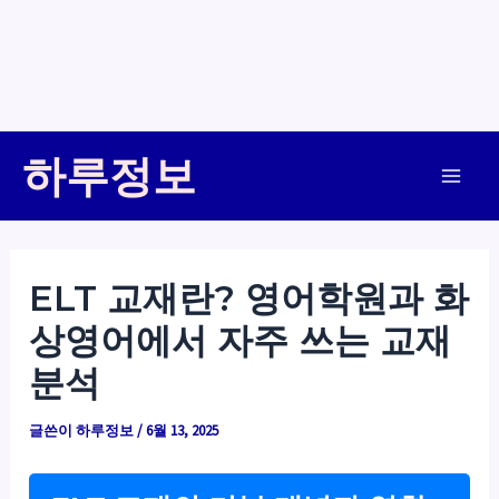
콘
하루정보
텐
Main
츠
로
Men
건
ELT 교재란? 영어학원과 화
너
상영어에서 자주 쓰는 교재
뛰
기
분석
글쓴이
하루정보
/
6월 13, 2025