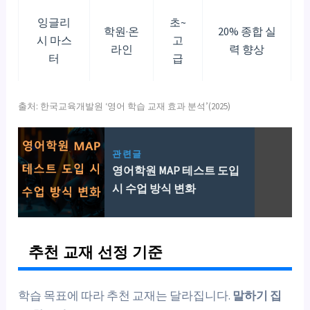
잉글리
초~
학원·온
20% 종합 실
시 마스
고
라인
력 향상
터
급
출처: 한국교육개발원 ‘영어 학습 교재 효과 분석’(2025)
관련글
영어학원 MAP 테스트 도입
시 수업 방식 변화
추천 교재 선정 기준
학습 목표에 따라 추천 교재는 달라집니다.
말하기 집