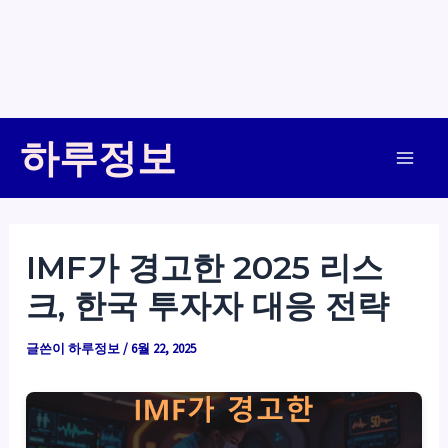
콘
하루정보
텐
Main
츠
로
Men
건
IMF가 경고한 2025 리스
너
크, 한국 투자자 대응 전략
뛰
기
글쓴이
하루정보
/
6월 22, 2025