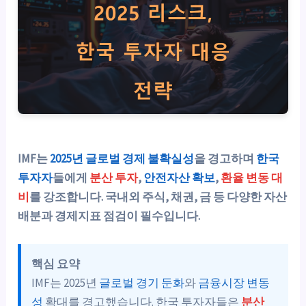
IMF는
2025년 글로벌 경제 불확실성
을 경고하며
한국
투자자
들에게
분산 투자
,
안전자산 확보
,
환율 변동 대
비
를 강조합니다. 국내외 주식, 채권, 금 등 다양한 자산
배분과 경제지표 점검이 필수입니다.
핵심 요약
IMF는 2025년
글로벌 경기 둔화
와
금융시장 변동
성
확대를 경고했습니다. 한국 투자자들은
분산