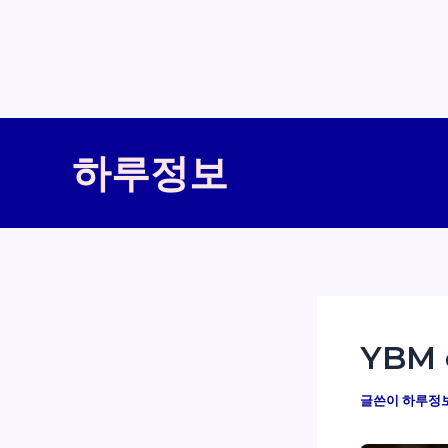
콘
텐
하루정보
츠
로
건
너
뛰
기
YBM
글쓴이
하루정