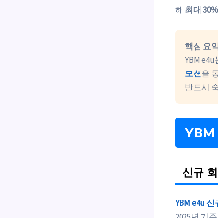
해
최대 30
핵심 요
YBM e4
모션
을 
반드시 
YBM
신규 회
YBM e4u 
2025년 기준