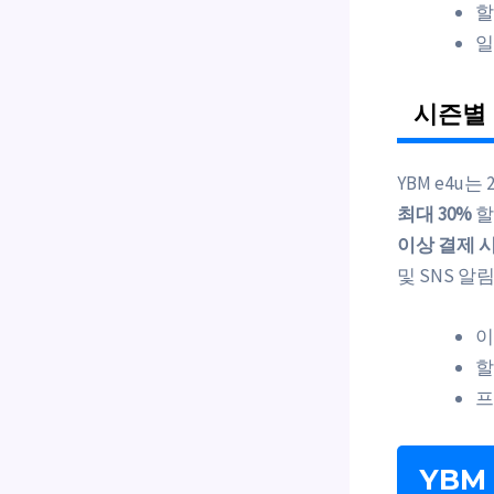
할
일
시즌별
YBM e4u
최대 30%
할
이상 결제 시
및 SNS 
이
할
프
YBM